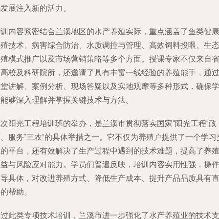
续发展注入新的活力。
培训内容紧密结合兰溪地区的水产养殖实际，重点涵盖了鱼类健
养殖技术、病害综合防治、水质调控与管理、高效饲料投喂、生
养殖模式推广以及市场营销策略等多个方面。授课专家不仅来自
内高校及科研院所，还邀请了具有丰富一线经验的养殖能手，通
课堂讲解、案例分析、现场答疑以及实地观摩等多种形式，确保
员能够深入理解并掌握关键技术与方法。
此次阳光工程培训班的举办，是兰溪市贯彻落实国家“阳光工程”政
策、服务“三农”的具体举措之一。它不仅为养殖户提供了一个学习
流的平台，还有效解决了生产过程中遇到的技术难题，提高了养
效益与风险应对能力。学员们普遍反映，培训内容实用性强，操
指导具体，对改进养殖方式、降低生产成本、提升产品品质具有
接的帮助。
通过此类专项技术培训，兰溪市进一步强化了水产养殖业的技术