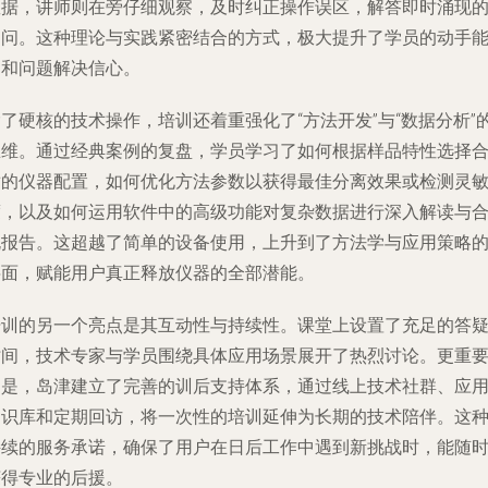
数据，讲师则在旁仔细观察，及时纠正操作误区，解答即时涌现
疑问。这种理论与实践紧密结合的方式，极大提升了学员的动手
力和问题解决信心。
了硬核的技术操作，培训还着重强化了“方法开发”与“数据分析”
思维。通过经典案例的复盘，学员学习了如何根据样品特性选择
适的仪器配置，如何优化方法参数以获得最佳分离效果或检测灵
度，以及如何运用软件中的高级功能对复杂数据进行深入解读与
规报告。这超越了简单的设备使用，上升到了方法学与应用策略
层面，赋能用户真正释放仪器的全部潜能。
培训的另一个亮点是其互动性与持续性。课堂上设置了充足的答
时间，技术专家与学员围绕具体应用场景展开了热烈讨论。更重
的是，岛津建立了完善的训后支持体系，通过线上技术社群、应
知识库和定期回访，将一次性的培训延伸为长期的技术陪伴。这
持续的服务承诺，确保了用户在日后工作中遇到新挑战时，能随
获得专业的后援。