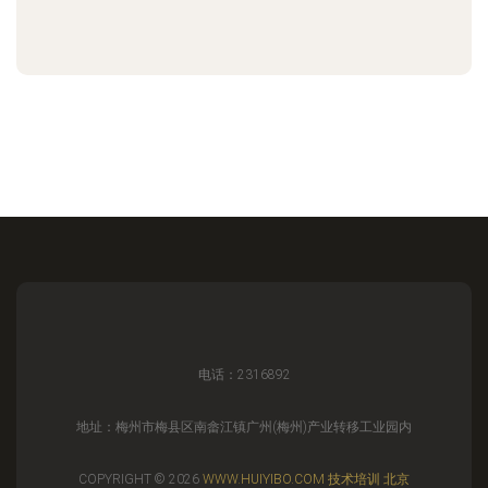
电话：2316892
地址：梅州市梅县区南畲江镇广州(梅州)产业转移工业园内
COPYRIGHT © 2026
WWW.HUIYIBO.COM
技术培训
北京