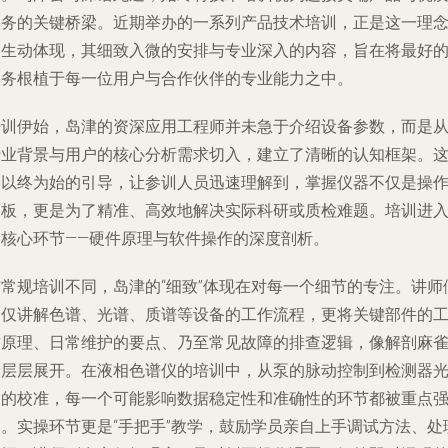
服务的关键桥梁。近期举办的一系列产品技术培训，正是这一理
的生动体现，其细致入微的安排与专业深入的内容，旨在将最好
服务根植于每一位用户与合作伙伴的专业能力之中。
培训伊始，岛津的资深应用工程师并未急于介绍设备参数，而是
行业背景与用户的核心分析需求切入，建立了清晰的认知框架。
种以终为始的引导，让参训人员迅速理解到，掌握仪器不仅是操
面板，更是为了精准、高效地解决实际科研或质检难题。培训进
了核心环节——硬件原理与软件操作的深度剖析。
与常规培训不同，岛津的“细致”体现在对每一个细节的专注。讲师
不仅讲解色谱、光谱、质谱等设备的工作流程，更将关键部件的
作原理、日常维护的要点、乃至常见故障的排查逻辑，像解剖麻
般层层展开。在液相色谱仪的培训中，从泵的脉动控制到检测器
路的校准，每一个可能影响数据稳定性和准确性的环节都被重点
调。实操环节更是“手把手”教学，鼓励学员亲自上手调试方法、处