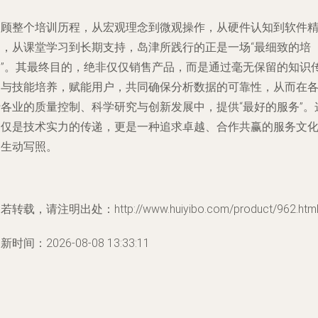
回顾整个培训历程，从宏观理念到微观操作，从硬件认知到软件
通，从课堂学习到长期支持，岛津所践行的正是一场“最细致的培
训”。其最终目的，绝非仅仅销售产品，而是通过毫无保留的知识
递与技能培养，赋能用户，共同确保分析数据的可靠性，从而在
行各业的质量控制、科学研究与创新发展中，提供“最好的服务”。
不仅是技术实力的传递，更是一种追求卓越、合作共赢的服务文
的生动写照。
若转载，请注明出处：http://www.huiyibo.com/product/962.htm
新时间：2026-08-08 13:33:11