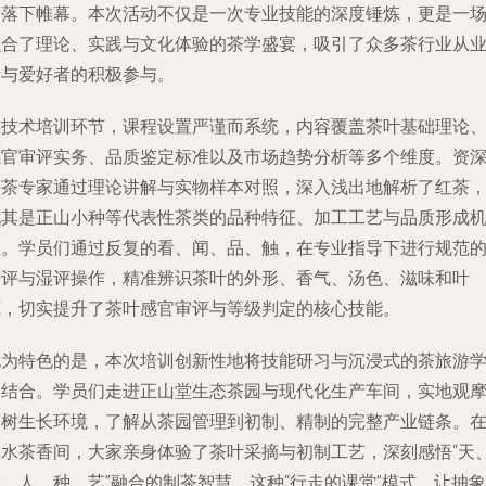
满落下帷幕。本次活动不仅是一次专业技能的深度锤炼，更是一
融合了理论、实践与文化体验的茶学盛宴，吸引了众多茶行业从
者与爱好者的积极参与。
在技术培训环节，课程设置严谨而系统，内容覆盖茶叶基础理论
感官审评实务、品质鉴定标准以及市场趋势分析等多个维度。资
评茶专家通过理论讲解与实物样本对照，深入浅出地解析了红茶
尤其是正山小种等代表性茶类的品种特征、加工工艺与品质形成
理。学员们通过反复的看、闻、品、触，在专业指导下进行规范
干评与湿评操作，精准辨识茶叶的外形、香气、汤色、滋味和叶
底，切实提升了茶叶感官审评与等级判定的核心技能。
尤为特色的是，本次培训创新性地将技能研习与沉浸式的茶旅游
相结合。学员们走进正山堂生态茶园与现代化生产车间，实地观
茶树生长环境，了解从茶园管理到初制、精制的完整产业链条。
山水茶香间，大家亲身体验了茶叶采摘与初制工艺，深刻感悟“天
、人、种、艺”融合的制茶智慧。这种“行走的课堂”模式，让抽象